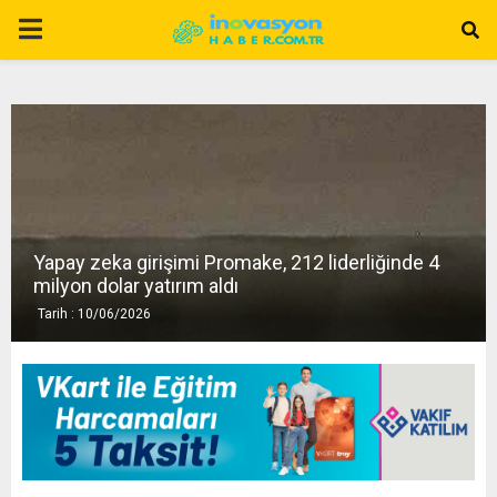
P
R
I
M
Yapay zeka girişimi Promake, 212 liderliğinde 4
A
milyon dolar yatırım aldı
Tarih : 10/06/2026
R
Y
M