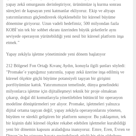
yapay zekâ omurgasını derinleştiriyor, ürünümüze iş kurma sonrası 
süreçleri de kapsayan yeni katmanlar ekliyoruz. Ekip ve altyapı 
yatırımlarımızı güçlendirerek ölçeklenebilir bir küresel büyüme 
dönemine giriyoruz. Uzun vadeli hedefimiz; 500 milyondan fazla 
KOBİ’nin tek bir sohbet ekranı üzerinden büyük şirketlerle aynı 
seviyede operasyon yürütebildiği yeni nesil bir küresel platform inşa 
etmek.”
Yapay zekâyla işletme yönetiminde yeni dönem başlatıyor
212 Bölgesel Fon Ortağı Kıvanç Aydın, konuyla ilgili şunları söyledi: 
“Promake’e yaptığımız yatırımla, yapay zekâ üzerine inşa edilmiş ve 
küresel ölçekte güçlü büyüme potansiyeli taşıyan bir girişimi 
portföyümüze kattık. Yatırımımızın temelinde, dünya genelindeki 
milyonlarca işletme için dijitalleşmeyi teknik bir proje olmaktan 
çıkarıp, doğal dil komutlarıyla yönetilebilen bütüncül bir operasyon 
modeline dönüştürmeleri yer alıyor. Promake, işletmeleri yalnızca 
dijital ortama taşıyan değil; yapay zekâyla operasyonlarını yöneten, 
büyüten ve sürekli geliştiren bir platform sunuyor. Bu yaklaşımın, tek 
bir kişinin dahi küresel ölçekte rekabet edebilen işletmeler kurabildiği 
yeni bir dönemin kapısını araladığına inanıyoruz. Emre, Eren, Evren ve 
Dinçer’in bu vizyonu hayata geçirebilecek güçlü bir ekip olduğunu 