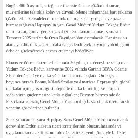
E
Bugün 400’ü aşkın iş ortağına e-ticarette ödeme çözümleri sunan,
müşterilerine tek tıkla kolay ve güvenli ödeme imkanından kart saklama
N
çözümlerine ve vadelendirme imkanlarına kadar geniş bir yelpazede
hizmet sağlayan Hepsipay’in yeni Genel Müdürü Yudum Tokgöz Erdur
oldu. Erdur, görevi gerekli yasal izinlerin tamamlanması sonrası 1
U
Temmuz 2025 tarihinde Ozan Bayülgen’den devralacak. Hepsipay bu
atamayla dinamik yapısını daha da güçlendirerek büyüme yolculuğunu
daha da güçlendirerek devam ettirmeyi hedefliyor.
Finans ve ödeme sistemleri alanında 20 yılı aşkın deneyime sahip olan
Yudum Tokgöz Erdur, kariyerine 2002 yılında Garanti BBVA Ödeme
Sistemleri’nde üye marka yönetimi alanında başladı. On beş yıl
boyunca burada Bonus, Miles&Smiles ve American Express gibi global
markalar için geliştirdiği stratejilerle marka bilinirliği ve müşteri
sadakatinin güçlenmesine katkı sağlarken; Beymen bünyesinde de
Pazarlama ve Satış Genel Müdür Yardımcılığı başta olmak üzere farklı
yönetim görevlerinde bulundu.
2024 yılından bu yana Hepsipay Satış Genel Müdür Yardımcısı olarak
görev alan Erdur, şirketin ticari stratejilerinin oluşturulmasında ve
uygulanmasında aktif sorumluluk üstlenirken yeni göreviyle birlikte