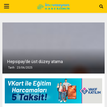
P
R
I
M
A
Hepsipay’de üst düzey atama
Tarih : 23/06/2025
R
Y
M