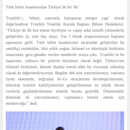
Türk bilim insanlarından Türkiye’de bir ilk!
Trustlife’ı, ‘bilimi, yatırımla buluşturan entegre yapı’ olarak
değerlendiren Trustlife Yönetim Kurulu Başkanı Bülent Denkdemir,
“Türkiye’de ilk kez sistem biyolojisi ve yapay zekâ temelli yöntemlerle
geliştirilen üç yeni ilaç adayı, Faz I klinik araştırmalarına başlama
aşamasına geldi. Türk bilim insanlarımız tarafından geliştirilen bu
yenilikçi moleküller, dört yıllık yoğun, bilimsel ve teknolojik birikimin
sonucunda, gece-gündüz verilen emeklerle ortaya çıktı. Trustlife’ın bu
başarısını, yalnızca bir şirketin büyümesi olarak değil; Türkiye'nin
bilimsel birikimini, küresel ölçekte temsil eden bir vizyonun yükselişi
olarak da değerlendiriyorum. Bugüne dek tüm yatırımlarımızı, topluma
fayda ekseninde, doğrudan Ar-Ge süreçlerinin derinleştirilmesine,
teknoloji transfer kabiliyetlerinin geliştirilmesine ve klinik öncesi
verilerin güçlendirilmesine yönelik hayata geçirdik. Önümüzdeki
dönemde de yatırımlarımızı, toplumlara hizmet etmek için
sürdüreceğiz’’ dedi.