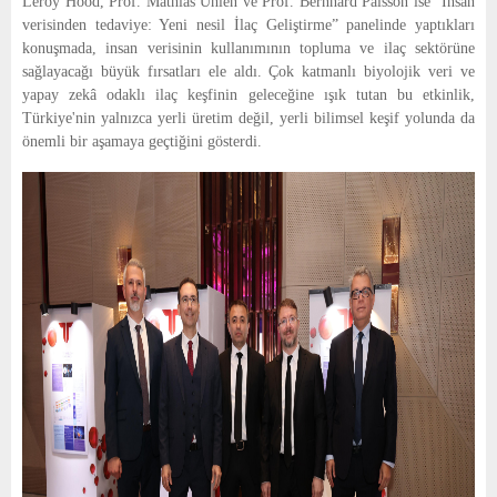
Leroy Hood, Prof. Mathias Uhlén ve Prof. Bernhard Palsson ise “İnsan
verisinden tedaviye: Yeni nesil İlaç Geliştirme” panelinde yaptıkları
konuşmada, insan verisinin kullanımının topluma ve ilaç sektörüne
sağlayacağı büyük fırsatları ele aldı. Çok katmanlı biyolojik veri ve
yapay zekâ odaklı ilaç keşfinin geleceğine ışık tutan bu etkinlik,
Türkiye'nin yalnızca yerli üretim değil, yerli bilimsel keşif yolunda da
önemli bir aşamaya geçtiğini gösterdi.