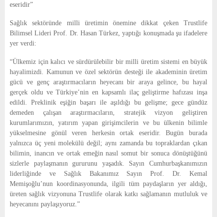
eseridir”
Sağlık sektöründe milli üretimin önemine dikkat çeken Trustlife
Bilimsel Lideri Prof. Dr. Hasan Türkez, yaptığı konuşmada şu ifadelere
yer verdi:
“Ülkemiz için kalıcı ve sürdürülebilir bir milli üretim sistemi en büyük
hayalimizdi. Kamunun ve özel sektörün desteği ile akademinin üretim
gücü ve genç araştırmacıların heyecanı bir araya gelince, bu hayal
gerçek oldu ve Türkiye’nin en kapsamlı ilaç geliştirme hafızası inşa
edildi. Preklinik eşiğin başarı ile aşıldığı bu gelişme; gece gündüz
demeden çalışan araştırmacıların, stratejik vizyon geliştiren
kurumlarımızın, yatırım yapan girişimcilerin ve bu ülkenin bilimle
yükselmesine gönül veren herkesin ortak eseridir. Bugün burada
yalnızca üç yeni molekülü değil; aynı zamanda bu topraklardan çıkan
bilimin, inancın ve ortak emeğin nasıl somut bir sonuca dönüştüğünü
sizlerle paylaşmanın gururunu yaşadık. Sayın Cumhurbaşkanımızın
liderliğinde ve Sağlık Bakanımız Sayın Prof. Dr. Kemal
Memişoğlu’nun koordinasyonunda, ilgili tüm paydaşların yer aldığı,
üreten sağlık vizyonuna Trustlife olarak katkı sağlamanın mutluluk ve
heyecanını paylaşıyoruz.”