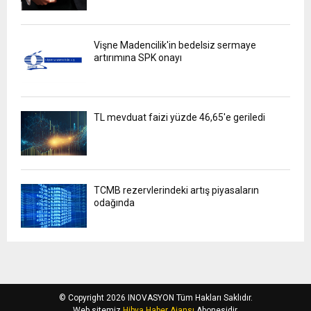
Vişne Madencilik'in bedelsiz sermaye
artırımına SPK onayı
TL mevduat faizi yüzde 46,65'e geriledi
TCMB rezervlerindeki artış piyasaların
odağında
© Copyright 2026 INOVASYON Tüm Hakları Saklıdır.
Web sitemiz
Hibya Haber Ajansı
Abonesidir.