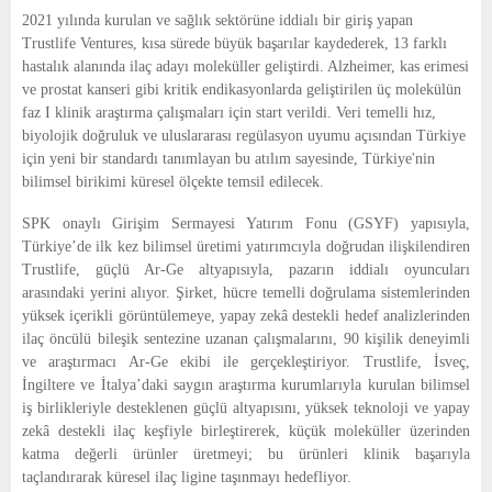
E
2021 yılında kurulan ve sağlık sektörüne iddialı bir giriş yapan
Trustlife Ventures, kısa sürede büyük başarılar kaydederek, 13 farklı
N
hastalık alanında ilaç adayı moleküller geliştirdi. Alzheimer, kas erimesi
ve prostat kanseri gibi kritik endikasyonlarda geliştirilen üç molekülün
faz I klinik araştırma çalışmaları için start verildi. Veri temelli hız,
U
biyolojik doğruluk ve uluslararası regülasyon uyumu açısından Türkiye
için yeni bir standardı tanımlayan bu atılım sayesinde, Türkiye'nin
bilimsel birikimi küresel ölçekte temsil edilecek.
SPK onaylı Girişim Sermayesi Yatırım Fonu (GSYF) yapısıyla,
Türkiye’de ilk kez bilimsel üretimi yatırımcıyla doğrudan ilişkilendiren
Trustlife, güçlü Ar-Ge altyapısıyla, pazarın iddialı oyuncuları
arasındaki yerini alıyor. Şirket, hücre temelli doğrulama sistemlerinden
yüksek içerikli görüntülemeye, yapay zekâ destekli hedef analizlerinden
ilaç öncülü bileşik sentezine uzanan çalışmalarını, 90 kişilik deneyimli
ve araştırmacı Ar-Ge ekibi ile gerçekleştiriyor. Trustlife, İsveç,
İngiltere ve İtalya’daki saygın araştırma kurumlarıyla kurulan bilimsel
iş birlikleriyle desteklenen güçlü altyapısını, yüksek teknoloji ve yapay
zekâ destekli ilaç keşfiyle birleştirerek, küçük moleküller üzerinden
katma değerli ürünler üretmeyi; bu ürünleri klinik başarıyla
taçlandırarak küresel ilaç ligine taşınmayı hedefliyor.