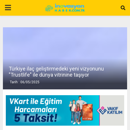
P
R
I
M
Türkiye ilaç geliştirmedeki yeni vizyonunu
A
"Trustlife" ile dünya vitrinine taşıyor
Tarih : 06/05/2025
R
Y
M