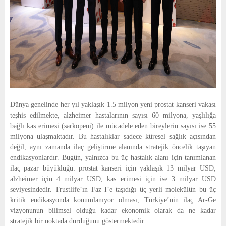
Dünya genelinde her yıl yaklaşık 1.5 milyon yeni prostat kanseri vakası
teşhis edilmekte, alzheimer hastalarının sayısı 60 milyona, yaşlılığa
bağlı kas erimesi (sarkopeni) ile mücadele eden bireylerin sayısı ise 55
milyona ulaşmaktadır. Bu hastalıklar sadece küresel sağlık açısından
değil, aynı zamanda ilaç geliştirme alanında stratejik öncelik taşıyan
endikasyonlardır. Bugün, yalnızca bu üç hastalık alanı için tanımlanan
ilaç pazar büyüklüğü: prostat kanseri için yaklaşık 13 milyar USD,
alzheimer için 4 milyar USD, kas erimesi için ise 3 milyar USD
seviyesindedir. Trustlife’ın Faz I’e taşıdığı üç yerli molekülün bu üç
kritik endikasyonda konumlanıyor olması, Türkiye’nin ilaç Ar-Ge
vizyonunun bilimsel olduğu kadar ekonomik olarak da ne kadar
stratejik bir noktada durduğunu göstermektedir.