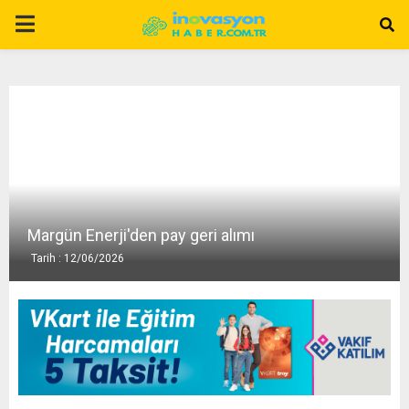
P
R
I
M
A
Margün Enerji'den pay geri alımı
Tarih : 12/06/2026
R
Y
M