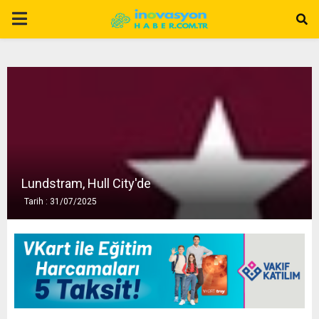
P
R
I
M
A
Lundstram, Hull City'de
Tarih : 31/07/2025
R
Y
M