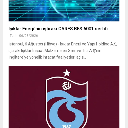
Işıklar Enerji'nin iştiraki CARES BES 6001 sertifi..
Tarih: 06/08/2026
İstanbul, 6 Ağustos (Hibya) - Işıklar Enerji ve Yapı Holding A.Ş,
iştiraki Işıklar İnşaat Malzemeleri San. ve Tic. A.Ş'nin
İngiltere'ye yönelik ihracat faaliyetleri açısı..