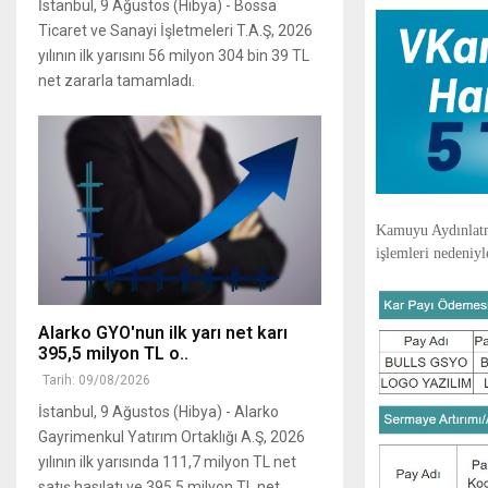
İstanbul, 9 Ağustos (Hibya) - Bossa
Ticaret ve Sanayi İşletmeleri T.A.Ş, 2026
yılının ilk yarısını 56 milyon 304 bin 39 TL
net zararla tamamladı.
Kamuyu Aydınlatma
işlemleri nedeniyle
Alarko GYO'nun ilk yarı net karı
395,5 milyon TL o..
Tarih: 09/08/2026
İstanbul, 9 Ağustos (Hibya) - Alarko
Gayrimenkul Yatırım Ortaklığı A.Ş, 2026
yılının ilk yarısında 111,7 milyon TL net
satış hasılatı ve 395,5 milyon TL net