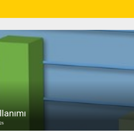
llanımı
026