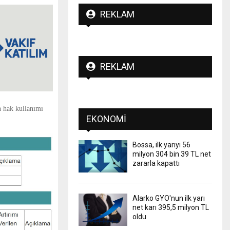
REKLAM
REKLAM
 hak kullanımı
EKONOMI
Bossa, ilk yarıyı 56
milyon 304 bin 39 TL net
zararla kapattı
Alarko GYO'nun ilk yarı
net karı 395,5 milyon TL
oldu