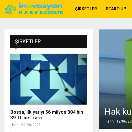
ŞIRKETLER
START-UP
ŞIRKETLER
Hak ku
Bossa, ilk yarıyı 56 milyon 304 bin
39 TL net zara..
Tarih : 12/06/2
Tarih: 09/08/2026