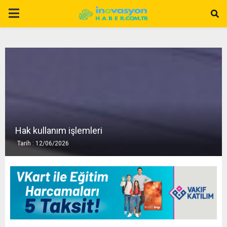
P
R
I
M
A
Hak kullanım işlemleri
Tarih : 12/06/2026
R
Y
M