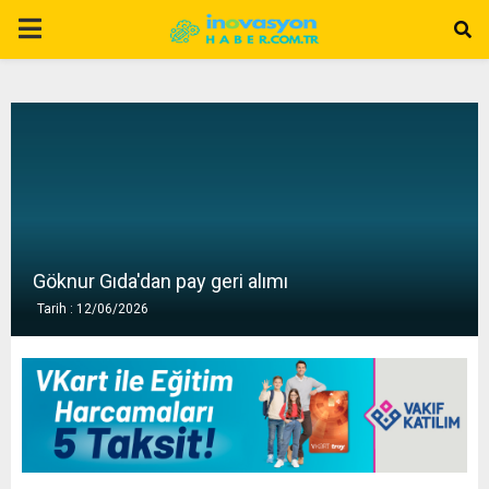
P
R
I
M
A
Göknur Gıda'dan pay geri alımı
Tarih : 12/06/2026
R
Y
M