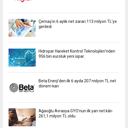
Çemaş’ın 6 aylık net zararı 113 milyon TL’ye
geriledi
Hidropar Hareket Kontrol Teknolojileri'nden
956 bin euroluk yeni sipar..
Beta Enerji’den ilk 6 ayda 207 milyon TL net
dönem karı
Ağaoğlu Avrasya GYO’nun ilk yarı net kârı
261,1 milyon TL oldu